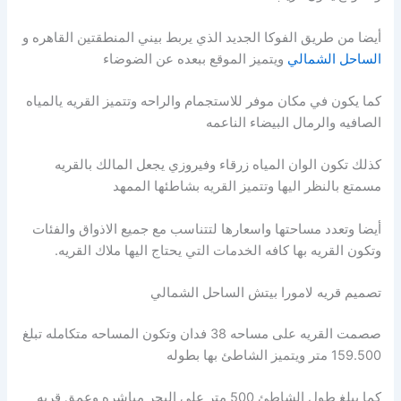
أيضا من طريق الفوكا الجديد الذي يربط بيني المنطقتين القاهره و
الساحل الشمالي
ويتميز الموقع ببعده عن الضوضاء
كما يكون في مكان موفر للاستجمام والراحه وتتميز القريه يالمياه
الصافيه والرمال البيضاء الناعمه
كذلك تكون الوان المياه زرقاء وفيروزي يجعل المالك بالقريه
مسمتع بالنظر اليها وتتميز القريه بشاطئها الممهد
أيضا وتعدد مساحتها واسعارها لتتناسب مع جميع الاذواق والفئات
وتكون القريه بها كافه الخدمات التي يحتاج اليها ملاك القريه.
تصميم قريه لامورا بيتش الساحل الشمالي
صصمت القريه على مساحه 38 فدان وتكون المساحه متكامله تبلغ
159.500 متر ويتميز الشاطئ بها بطوله
كما يبلغ طول الشاطئ 500 متر على البحر مباشره وعمق قريه